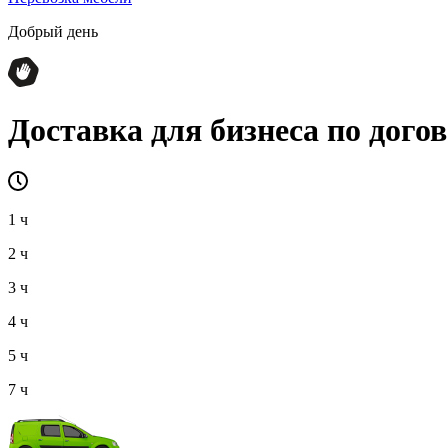
Добрый день
Доставка для бизнеса
по дого
1 ч
2 ч
3 ч
4 ч
5 ч
7 ч