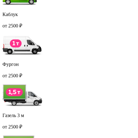
Каблук
от
2500
₽
Фургон
от
2500
₽
Газель 3 м
от
2500
₽