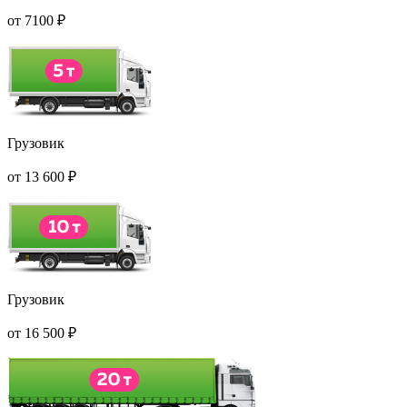
от
7100
₽
Грузовик
от
13 600
₽
Грузовик
от
16 500
₽