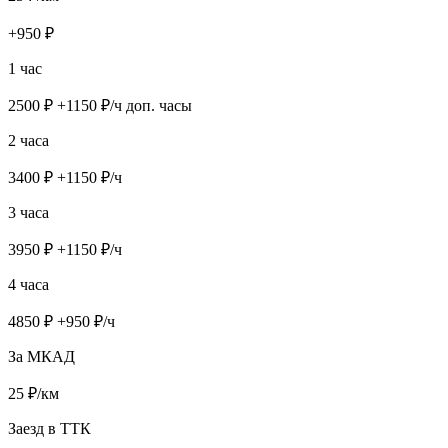
+
950
₽
1 час
2500
₽ +
1150
₽/ч доп. часы
2 часа
3400
₽ +
1150
₽/ч
3 часа
3950
₽ +
1150
₽/ч
4 часа
4850
₽ +
950
₽/ч
За МКАД
25
₽/км
Заезд в ТТК