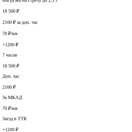
Нагрузка на стрелу до 2,3 т
18 500
₽
2100
₽ за доп. час
70
₽/км
+
1200
₽
7 часов
18 500
₽
Доп. час
2100
₽
За МКАД
70
₽/км
Заезд в ТТК
+
1200
₽