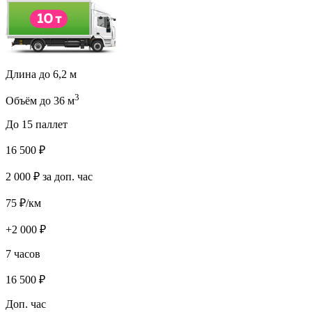
Длина до 6,2 м
3
Объём до 36 м
До 15 паллет
16 500
₽
2 000
₽ за доп. час
75
₽/км
+
2 000
₽
7 часов
16 500
₽
Доп. час