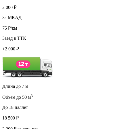
2 000
₽
За МКАД
75
₽/км
Заезд в ТТК
+
2 000
₽
Длина до 7 м
3
Объём до 50 м
До 18 паллет
18 500
₽
2 300
₽ за доп. час