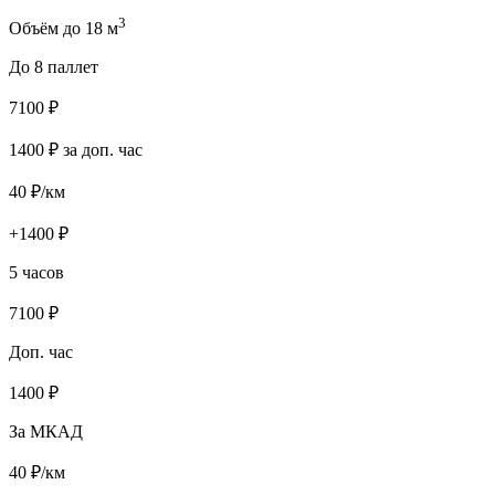
3
Объём до 18 м
До 8 паллет
7100
₽
1400
₽ за доп. час
40
₽/км
+
1400
₽
5 часов
7100
₽
Доп. час
1400
₽
За МКАД
40
₽/км