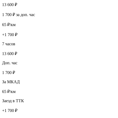
13 600
₽
1 700
₽ за доп. час
65
₽/км
+
1 700
₽
7 часов
13 600
₽
Доп. час
1 700
₽
За МКАД
65
₽/км
Заезд в ТТК
+
1 700
₽