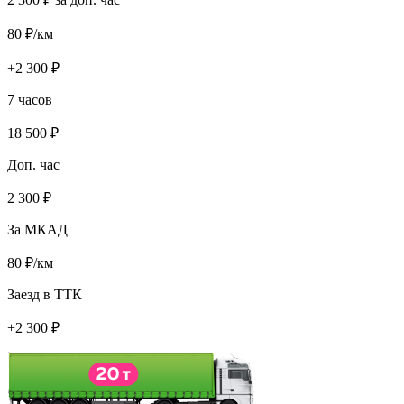
80
₽/км
+
2 300
₽
7 часов
18 500
₽
Доп. час
2 300
₽
За МКАД
80
₽/км
Заезд в ТТК
+
2 300
₽