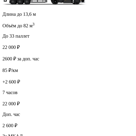
Длина до 13,6 м
3
Объём до 82 м
До 33 паллет
22 000
₽
2600
₽ за доп. час
85
₽/км
+
2 600
₽
7 часов
22 000
₽
Доп. час
2 600
₽