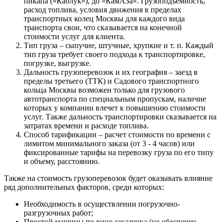
пикапа («Каблук»), до «КамАЗа». Грузоподъемность,
расход топлива, условия движения в пределах
транспортных колец Москвы для каждого вида
транспорта свои, что сказывается на конечной
стоимости услуг для клиента.
Тип груза – сыпучие, штучные, хрупкие и т. п. Каждый
тип груза требует своего подхода к транспортировке,
погрузке, выгрузке.
Дальность грузоперевозок и их география – заезд в
пределы третьего (ТТК) и Садового транспортного
кольца Москвы возможен только для грузового
автотранспорта по специальным пропускам, наличие
которых у компании влечет к повышению стоимости
услуг. Также дальность транспортировки сказывается на
затратах времени и расходе топлива.
Способ тарификации – расчет стоимости по времени с
лимитом минимального заказа (от 3 - 4 часов) или
фиксированные тарифы на перевозку груза по его типу
и объему, расстоянию.
Также на стоимость грузоперевозок будет оказывать влияние
ряд дополнительных факторов, среди которых:
Необходимость в осуществлении погрузочно-
разгрузочных работ;
Простой машины по вине заказчика (не обеспечен