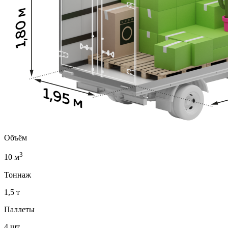
Объём
3
10 м
Тоннаж
1,5 т
Паллеты
4 шт