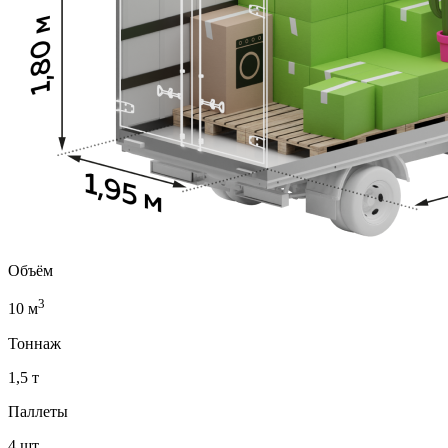
Объём
3
10 м
Тоннаж
1,5 т
Паллеты
4 шт