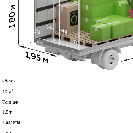
Объём
3
10 м
Тоннаж
1,5 т
Паллеты
4 шт