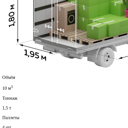
Объём
3
10 м
Тоннаж
1,5 т
Паллеты
4 шт