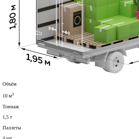
Объём
3
10 м
Тоннаж
1,5 т
Паллеты
4 шт