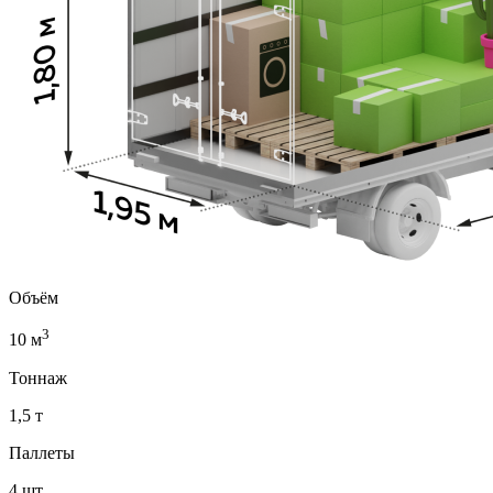
Объём
3
10 м
Тоннаж
1,5 т
Паллеты
4 шт