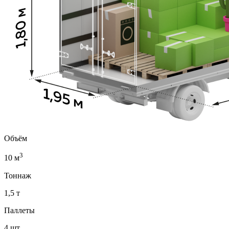
Объём
3
10 м
Тоннаж
1,5 т
Паллеты
4 шт