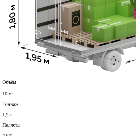
Объём
3
10 м
Тоннаж
1,5 т
Паллеты
4 шт