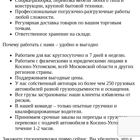
Сборка-разборка, перевозка мебели любого типа и
конструкции, крупной бытовой техники.
Профессиональные погрузочно-разгрузочные работы
любой сложности.
Регулярная доставка товаров по вашим торговым
точкам.
Ответственное хранение на складе.
Почему работать с нами – удобно и выгодно
Работаем для вас круглосуточно и 7 дней в неделю.
Работаем с физическими и юридическими лицами в
Косино-Ухтомском, всей Московской области и других
регионов страны.
Поддерживаем выгодные цены.
У нас собственный автопарк из более чем 250 грузовых
автомобилей разной грузоподъемности и оснащения.
Все грузы застрахованы: наши клиенты избавлены от
рисков.
В нашей команде – только опытные грузчики и
квалифицированные водители.
Принимаем срочные заказы на переезды и грузовые
перевозки с подачей автомобиля в Косино-Ухтомском в
течение 1-2 часов.
Закажите грузоперевозки прямо сейчас. Вы убедитесь, что у