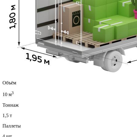
Объём
3
10 м
Тоннаж
1,5 т
Паллеты
4 шт