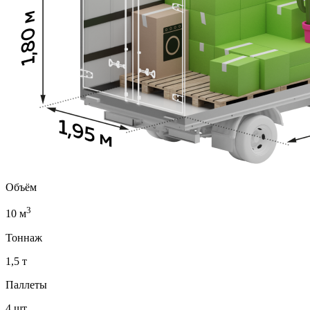
Объём
3
10 м
Тоннаж
1,5 т
Паллеты
4 шт