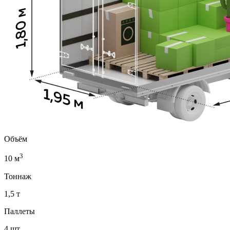
Объём
3
10 м
Тоннаж
1,5 т
Паллеты
4 шт