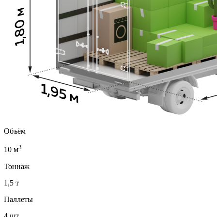
Объём
3
10 м
Тоннаж
1,5 т
Паллеты
4 шт