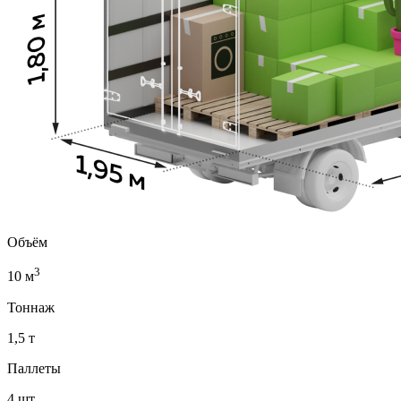
Объём
3
10 м
Тоннаж
1,5 т
Паллеты
4 шт