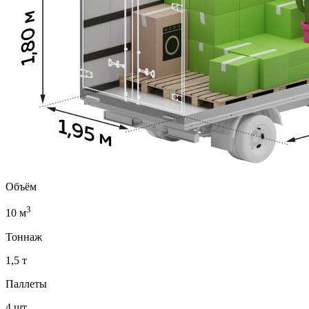
Объём
3
10 м
Тоннаж
1,5 т
Паллеты
4 шт