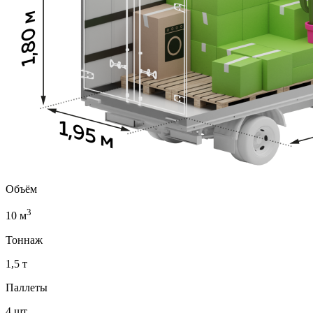
Объём
3
10 м
Тоннаж
1,5 т
Паллеты
4 шт