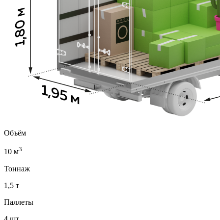
Объём
3
10 м
Тоннаж
1,5 т
Паллеты
4 шт