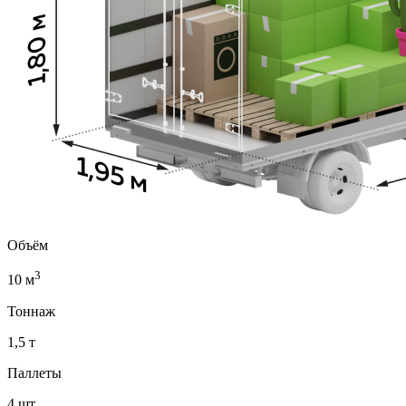
Объём
3
10 м
Тоннаж
1,5 т
Паллеты
4 шт